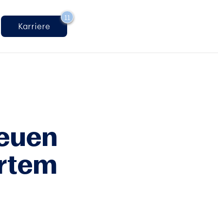
11
Karriere
neuen
ertem