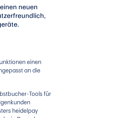
 seinen neuen
tzerfreundlich,
geräte.
Funktionen einen
ngepasst an die
bstbucher-Tools für
zeigenkunden
ters heidelpay