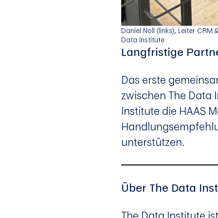
Daniel Noll (links), Leiter C
Data Institute
Langfristige Partn
Das erste gemeinsam
zwischen The Data I
Institute die HAAS 
Handlungsempfehlu
unterstützen.
Über The Data Inst
The Data Institute i