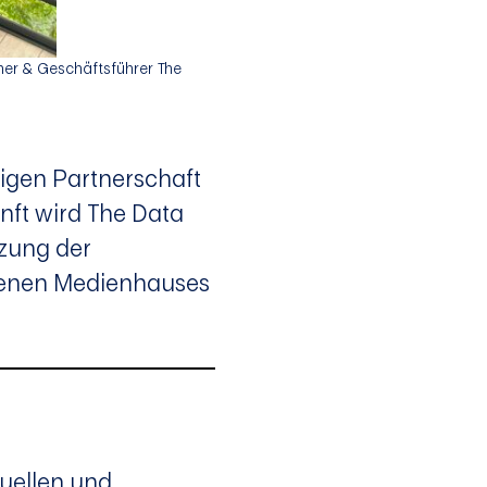
ner & Geschäftsführer The
tigen Partnerschaft
nft wird The Data
tzung der
benen Medienhauses
duellen und