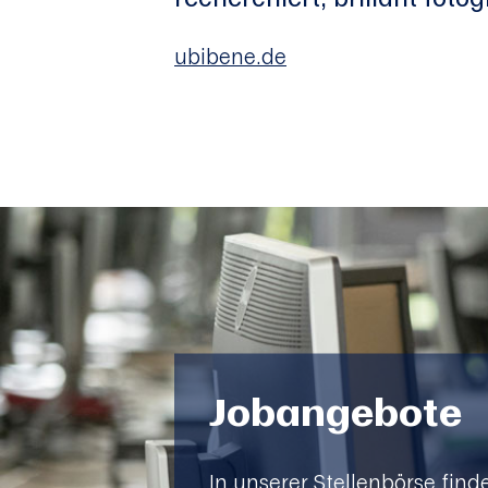
ubibene.de
Jobangebote
In unserer Stellenbörse find