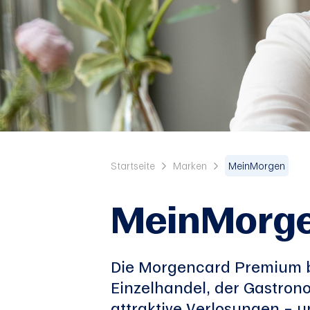
Startseite
Marken
MeinMorgen
MeinMorg
Die Morgencard Premium bi
Einzelhandel, der Gastrono
attraktive Verlosungen – u